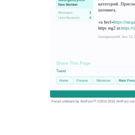
категорий. Присое
New Member
шопинга.
Messages:
2
Likes Received:
0
<a href=
https://meg
https mg2 at:
https:/
GeorgeoxymN
,
Nov 10, 
Share This Page
Tweet
Home
Forums
Wynncon
Main For
Forum software by XenForo™
©2010-2016 XenForo Ltd