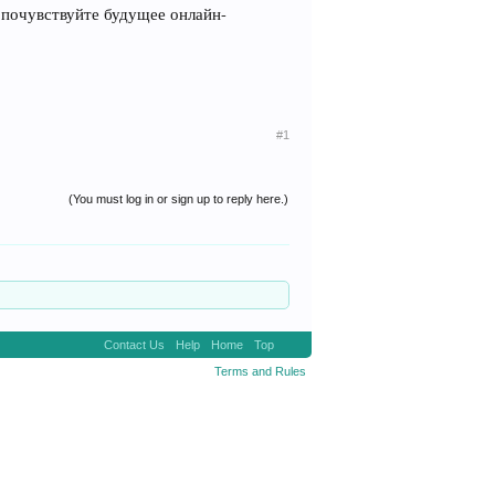
и почувствуйте будущее онлайн-
#1
(You must log in or sign up to reply here.)
Contact Us
Help
Home
Top
Terms and Rules