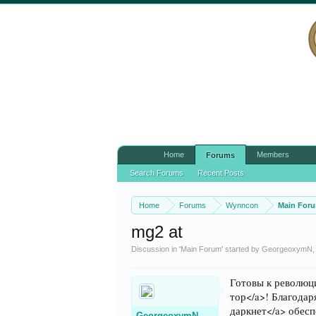
Home
Members
Forums
Search Forums
Recent Posts
Home
Forums
Wynncon
Main For
mg2 at
Discussion in '
Main Forum
' started by
GeorgeoxymN
Готовы к революц
тор</a>! Благодар
даркнет</a> обес
GeorgeoxymN