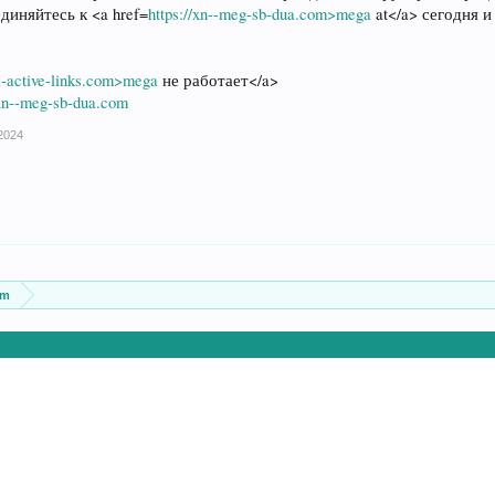
диняйтесь к <a href=
https://xn--meg-sb-dua.com>mega
at</a> сегодня 
a-active-links.com>mega
не работает</a>
/xn--meg-sb-dua.com
2024
um
.