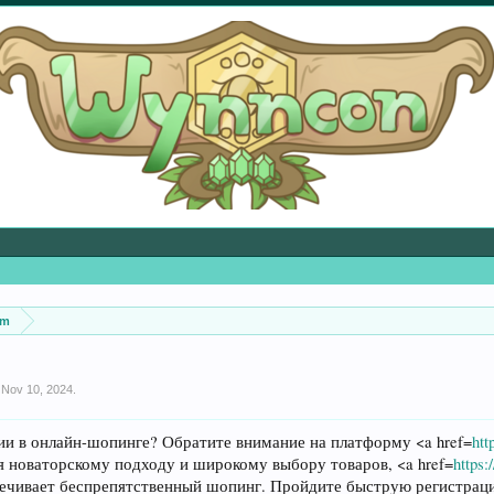
um
,
Nov 10, 2024
.
ии в онлайн-шопинге? Обратите внимание на платформу <a href=
htt
я новаторскому подходу и широкому выбору товаров, <a href=
https
печивает беспрепятственный шопинг. Пройдите быструю регистрац