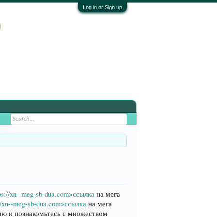
Log in or Sign up
ps://xn--meg-sb-dua.com>ссылка
на мега
://xn--meg-sb-dua.com>ссылка
на мега
ию и познакомьтесь с множеством