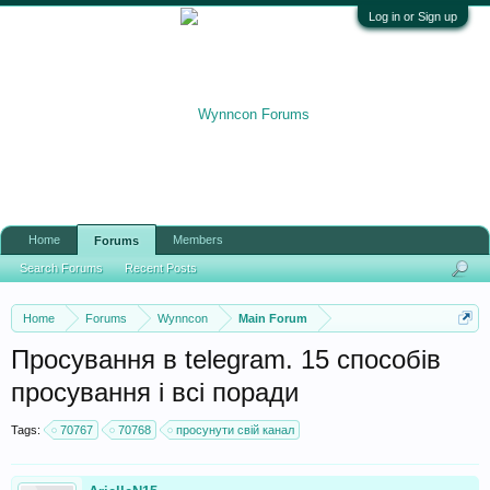
Log in or Sign up
Home
Members
Forums
Search Forums
Recent Posts
Home
Forums
Wynncon
Main Forum
Просування в telegram. 15 способів
просування і всі поради
Tags:
70767
70768
просунути свій канал