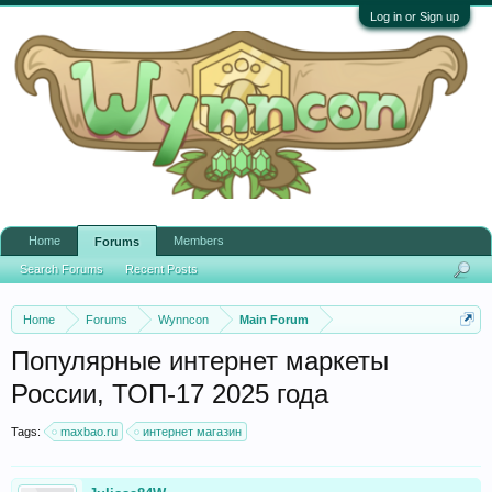
Log in or Sign up
Home
Members
Forums
Search Forums
Recent Posts
Home
Forums
Wynncon
Main Forum
Популярные интернет маркеты
России, ТОП-17 2025 года
Tags:
maxbao.ru
интернет магазин