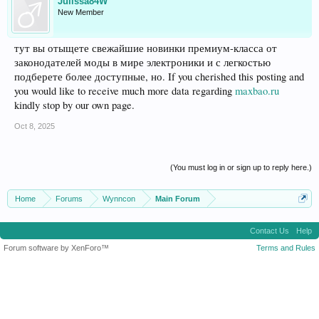
Julissa84W
New Member
тут вы отыщете свежайшие новинки премиум-класса от
законодателей моды в мире электроники и с легкостью
подберете более доступные, но. If you cherished this posting and
you would like to receive much more data regarding
maxbao.ru
kindly stop by our own page.
Oct 8, 2025
(You must log in or sign up to reply here.)
Home
Forums
Wynncon
Main Forum
Contact Us
Help
Forum software by XenForo™
Terms and Rules