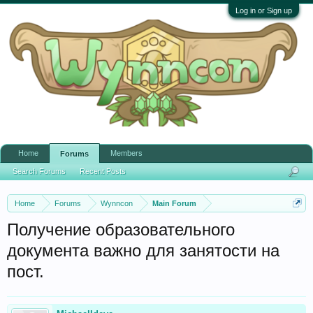
Log in or Sign up
Home
Members
Forums
Search Forums
Recent Posts
Home
Forums
Wynncon
Main Forum
Получение образовательного
документа важно для занятости на
пост.