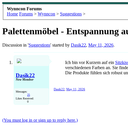
Wynncon Forums
Home
Forums
>
Wynncon
>
Suggestions
>
Palettenmöbel - Entspannung au
Discussion in '
Suggestions
' started by
Dasik22
,
May 11, 2026
.
Ich bin vor Kurzem auf ein
Sitzki
verschiedenen Farben an. Sie find
Die Produkte fühlen sich robust u
Dasik22
New Member
Dasik22
,
May 11, 2026
Messages:
25
Likes Received:
0
(You must log in or sign up to reply here.)